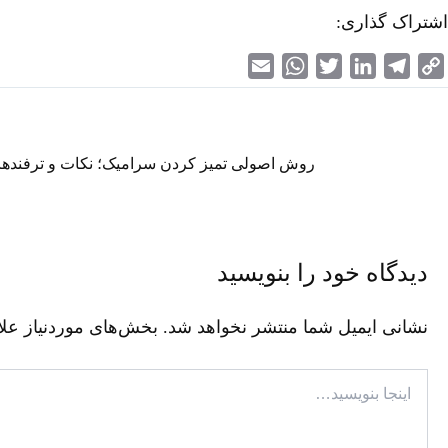
اشتراک گذاری:
E
W
T
L
T
C
m
h
w
i
e
o
a
a
i
n
l
p
i
t
t
k
e
y
روش اصولی تمیز کردن سرامیک؛ نکات و ترفندها
l
s
t
e
g
L
A
e
d
r
i
p
r
I
a
n
p
n
m
k
دیدگاه‌ خود را بنویسید
نشانی ایمیل شما منتشر نخواهد شد.
بخش‌های موردنیاز علا
اینجا
بنویسید…