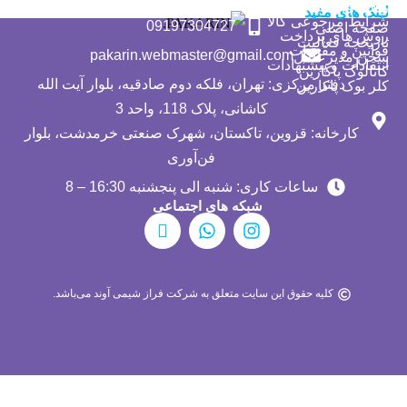
راهنمای خرید محصول
لینک های مفید
شرایط مرجوعی کالا
09197304727
صفحه اصلی
روش های پرداخت
تاریخچه فعالیت
قوانین و مقررات
pakarin.webmaster@gmail.com
سخن مدیرعامل
انتقادات و پیشنهادات
کاتالوگ پاکارین
دفتر مرکزی: تهران، فلکه دوم صادقیه، بلوار آیت الله
کلر بوک پاکارین
کاشانی، پلاک 118، واحد 3
کارخانه: قزوین، تاکستان، شهرک صنعتی خرمدشت، بلوار
فن‌آوری
ساعات کاری: شنبه الی پنجشنبه 16:30 – 8
شبکه های اجتماعی
E
W
I
a
h
n
p
a
s
a
t
t
r
s
a
کلیه حقوق این سایت متعلق به شرکت فراز شیمی آوند می‌باشد.
a
a
g
t
p
r
p
a
m
پشتیبان سایت