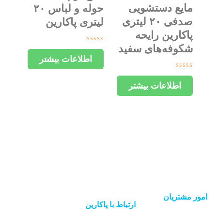
مایع دستشویی
حوله و لباس ۲۰
صدفی ۲۰ لیتری
لیتری پاکارین
پاکارین رایحه
شکوفه‌های سفید
امتیاز
0
اطلاعات بیشتر
از
5
امتیاز
0
اطلاعات بیشتر
از
5
امور مشتریان
ارتباط با پاکارین
حساب کاربری
پیگیری سفارش
46140277 - 021​