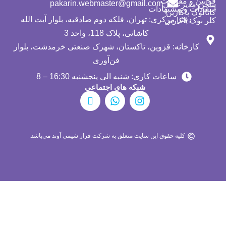
قوانین و مقررات
pakarin.webmaster@gmail.com
سخن مدیرعامل
انتقادات و پیشنهادات
کاتالوگ پاکارین
دفتر مرکزی: تهران، فلکه دوم صادقیه، بلوار آیت الله
کلر بوک پاکارین
کاشانی، پلاک 118، واحد 3
کارخانه: قزوین، تاکستان، شهرک صنعتی خرمدشت، بلوار
فن‌آوری
ساعات کاری: شنبه الی پنجشنبه 16:30 – 8
شبکه های اجتماعی
E
W
I
a
h
n
p
a
s
a
t
t
r
s
a
کلیه حقوق این سایت متعلق به شرکت فراز شیمی آوند می‌باشد.
a
a
g
t
p
r
p
a
m
پشتیبان سایت
پشتیبانی سایت پاکارین
سلام