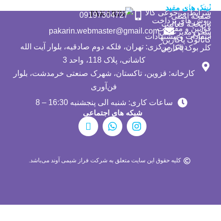
راهنمای خرید محصول
لینک های مفید
شرایط مرجوعی کالا
09197304727
صفحه اصلی
روش های پرداخت
تاریخچه فعالیت
قوانین و مقررات
pakarin.webmaster@gmail.com
سخن مدیرعامل
انتقادات و پیشنهادات
کاتالوگ پاکارین
دفتر مرکزی: تهران، فلکه دوم صادقیه، بلوار آیت الله
کلر بوک پاکارین
کاشانی، پلاک 118، واحد 3
کارخانه: قزوین، تاکستان، شهرک صنعتی خرمدشت، بلوار
فن‌آوری
ساعات کاری: شنبه الی پنجشنبه 16:30 – 8
شبکه های اجتماعی
E
W
I
a
h
n
p
a
s
a
t
t
r
s
a
کلیه حقوق این سایت متعلق به شرکت فراز شیمی آوند می‌باشد.
a
a
g
t
p
r
p
a
m
پشتیبان سایت